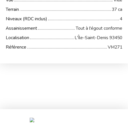
Vue
Ville
Terrain
37 ca
Niveaux (RDC inclus)
4
Assainissement
Tout à l'égout conforme
Localisation
L'Île-Saint-Denis 93450
Référence
VM271