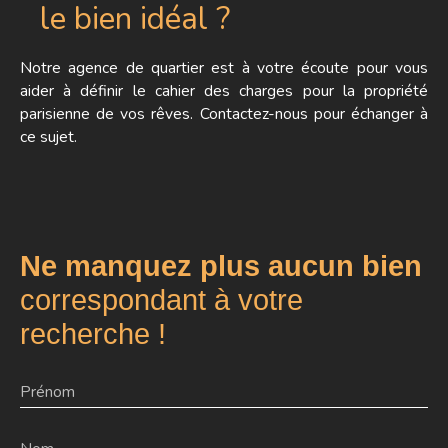
- 2 Places de Parking (une en Sous-sol & une
le bien idéal ?
Extérieure) - A découvrir absolument -
Notre agence de quartier est à votre écoute pour vous
aider à définir le cahier des charges pour la propriété
parisienne de vos rêves. Contactez-nous pour échanger à
ce sujet.
Ne manquez plus aucun bien
correspondant à votre
recherche !
Prénom