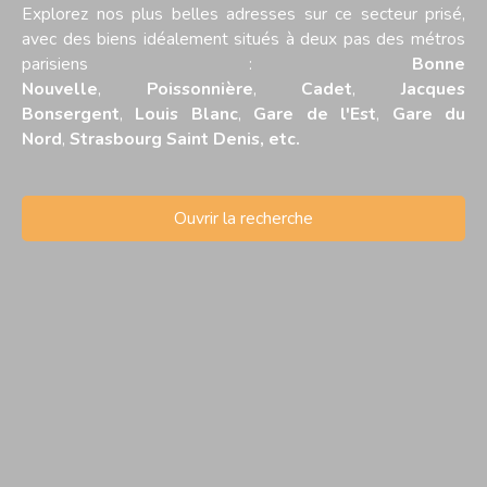
Explorez nos plus belles adresses sur ce secteur prisé,
avec des biens idéalement situés à deux pas des métros
parisiens :
Bonne
Nouvelle
,
Poissonnière
,
Cadet
,
Jacques
Bonsergent
,
Louis Blanc
,
Gare de l'Est
,
Gare du
Nord
,
Strasbourg Saint Denis, etc.
Ouvrir la recherche
Type d'offre
Vente
Type de bien
Appartement
Localisation
Le Perreux-sur-Marne (94170)
Budget max (€)