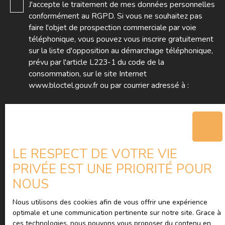
J'accepte le traitement de mes données personnelles
conformément au RGPD. Si vous ne souhaitez pas
faire l'objet de prospection commerciale par voie
téléphonique, vous pouvez vous inscrire gratuitement
sur la liste d'opposition au démarchage téléphonique,
prévu par l'article L223-1 du code de la
consommation, sur le site Internet
www.bloctel.gouv.fr ou par courrier adressé à :
Société Worldline, Service Bloctel, CS 61311, 41013
BLOIS CEDEX.
Pour en savoir plus sur le traitement de vos données
LE RESPECT DE VOTRE VIE
personnelles, veuillez consulter notre
politique de
PRIVÉE EST UNE PRIORITÉ POUR
confidentialité
.
NOUS
Nous utilisons des cookies afin de vous offrir une expérience
Recevoir des annonces
optimale et une communication pertinente sur notre site. Grace à
ces technologies, nous pouvons vous proposer du contenu en