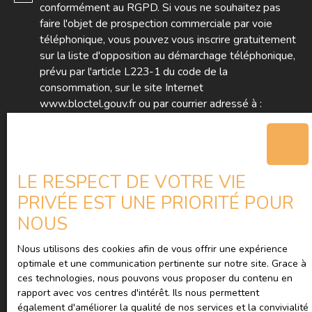
conformément au RGPD. Si vous ne souhaitez pas
faire l'objet de prospection commerciale par voie
téléphonique, vous pouvez vous inscrire gratuitement
sur la liste d'opposition au démarchage téléphonique,
prévu par l'article L223-1 du code de la
consommation, sur le site Internet
www.bloctel.gouv.fr ou par courrier adressé à :
Société Worldline, Service Bloctel, CS 61311, 41013
BLOIS CEDEX.
LE RESPECT DE VOTRE VIE
Pour en savoir plus sur le traitement de vos données
PRIVÉE EST UNE PRIORITÉ POUR
personnelles, veuillez consulter notre
politique de
confidentialité
.
NOUS
Nous utilisons des cookies afin de vous offrir une expérience
optimale et une communication pertinente sur notre site. Grace à
Recevoir des annonces
ces technologies, nous pouvons vous proposer du contenu en
rapport avec vos centres d'intérêt. Ils nous permettent
également d'améliorer la qualité de nos services et la convivialité