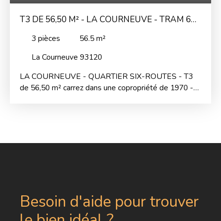
T3 DE 56,50 M² - LA COURNEUVE - TRAM 6
ROUTES
3
pièces
56.5
m²
La Courneuve 93120
LA COURNEUVE - QUARTIER SIX-ROUTES - T3
de 56,50 m² carrez dans une copropriété de 1970 -
au 4ieme étage sans Ascenseur - Orientation
NORD-SUD - 2,5 m de HSP - Comprenant: entrée,
séjour, 2 chambres, cuisine, SdDouches et wc
séparés - Cave - A rénover - Proche de commerces
et tout mode de transports : Autoroutes A1, Tram, à
500 m du RER B, 20 min Metro Ligne 7 et 1 min de la
future station de Metro Ligne 16 LA COURNEUVE 6
Routes -
Besoin d'aide pour trouver
le bien idéal ?