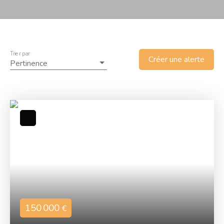
Trier par
Créer une alerte
Pertinence
150 000
€