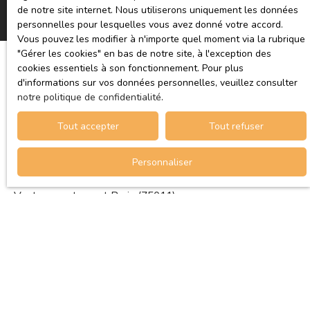
de notre site internet. Nous utiliserons uniquement les données
personnelles pour lesquelles vous avez donné votre accord.
Vous pouvez les modifier à n'importe quel moment via la rubrique
″Gérer les cookies″ en bas de notre site, à l'exception des
cookies essentiels à son fonctionnement. Pour plus
d'informations sur vos données personnelles, veuillez consulter
JE RECHERCHE UN BIEN
notre politique de confidentialité
.
Tout accepter
Tout refuser
Vente appartement Paris (75010)
Vente appartement La Courneuve (93120)
Personnaliser
Vente appartement
Vente appartement Paris (75011)
Vente appartement Paris (75009)
Vente appartement Le Perreux-sur-Marne (94170)
JE SUIS PROPRIÉTAIRE