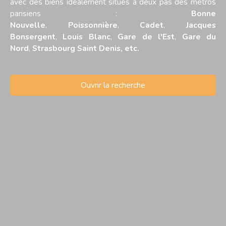
avec des biens idéalement situés à deux pas des métros
parisiens :
Bonne
Nouvelle
,
Poissonnière
,
Cadet
,
Jacques
Bonsergent
,
Louis Blanc
,
Gare de l'Est
,
Gare du
Nord
,
Strasbourg Saint Denis, etc.
Ouvrir la recherche
Type d'offre
Vente
Type de bien
Appartement
Localisation
La Courneuve (93120)
Budget max (€)
Surface min (m²)