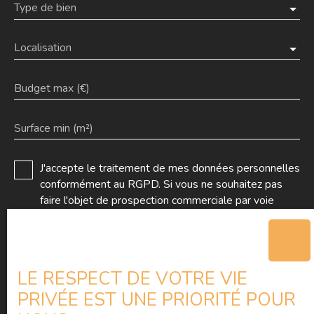
Type de bien
Localisation
Budget max (€)
Surface min (m²)
J'accepte le traitement de mes données personnelles
conformément au RGPD. Si vous ne souhaitez pas
faire l'objet de prospection commerciale par voie
téléphonique, vous pouvez vous inscrire gratuitement
sur la liste d'opposition au démarchage téléphonique,
prévu par l'article L223-1 du code de la
consommation, sur le site Internet
LE RESPECT DE VOTRE VIE
www.bloctel.gouv.fr ou par courrier adressé à :
PRIVÉE EST UNE PRIORITÉ POUR
Société Worldline, Service Bloctel, CS 61311, 41013