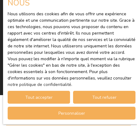
NOUS
BLOIS CEDEX.
Nous utilisons des cookies afin de vous offrir une expérience
Pour en savoir plus sur le traitement de vos données
optimale et une communication pertinente sur notre site. Grace à
ces technologies, nous pouvons vous proposer du contenu en
personnelles, veuillez consulter notre
politique de
rapport avec vos centres d'intérêt. Ils nous permettent
confidentialité
.
également d'améliorer la qualité de nos services et la convivialité
de notre site internet. Nous utiliserons uniquement les données
personnelles pour lesquelles vous avez donné votre accord.
Vous pouvez les modifier à n'importe quel moment via la rubrique
Recevoir des annonces
″Gérer les cookies″ en bas de notre site, à l'exception des
cookies essentiels à son fonctionnement. Pour plus
d'informations sur vos données personnelles, veuillez consulter
notre politique de confidentialité
.
Tout accepter
Tout refuser
Personnaliser
JE RECHERCHE UN BIEN
Vente appartement Paris (75010)