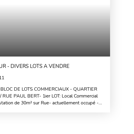
UR - DIVERS LOTS A VENDRE
11
N BLOC DE LOTS COMMERCIAUX - QUARTIER
UE PAUL BERT- 1ier LOT: Local Commercial
station de 30m² sur Rue- actuellement occupé -
ar "La Cave Paul BERT" (Cave à Vin et
1500€/mois Hors Charges - 2eme LOT: Local
itation sur cour Studio de 25 m² avec Cave. -
 un immeuble ancien de 1890 en bon état- A