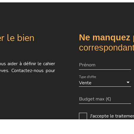
deux pas du Métro FA
(L9) - Locaux commerciau
r le bien
Ne manquez 
correspondant
s aider à définir le cahier
Prénom
êves. Contactez-nous pour
Type d'offre
Vente
Budget max (€)
J'accepte le traite
RGPD. Si vous ne sou
par voie téléphonique