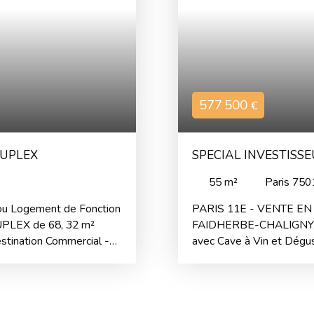
577 500
€
OUPLEX
SPECIAL INVESTISSE
55
m²
Paris 750
u Logement de Fonction
PARIS 11E - VENTE E
UPLEX de 68, 32 m²
FAIDHERBE-CHALIGNY/ R
stination Commercial -
avec Cave à Vin et Dégu
la PLACE CLICHY -
Bail en cours - occupé p
 cour - Ce Local est
Dégustation) loyer Net 
on intérieure de qualité
commercial utilisé en hab
Locaux commerciaux dans