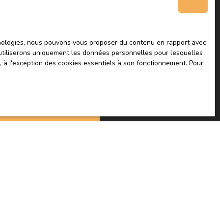
chage téléphonique, prévu par l'article L223-1 du
on, sur le site Internet www.bloctel.gouv.fr ou par
chnologies, nous pouvons vous proposer du contenu en rapport avec
Service Bloctel, CS 61311, 41013 BLOIS CEDEX.
us utiliserons uniquement les données personnelles pour lesquelles
, à l'exception des cookies essentiels à son fonctionnement. Pour
sur le traitement de vos données personnelles,
tre
politique de confidentialité
.
Recevoir des annonces
INFORMATIONS