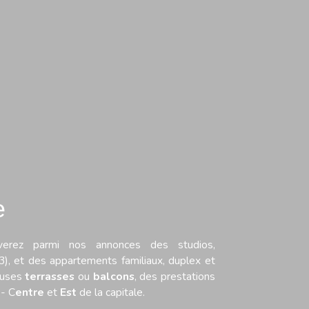
e
uverez parmi nos annonces des studios,
3), et des appartements familiaux, duplex et
euses
terrasses
ou
balcons
, des prestations
- C
entre
et
Est
de la capitale.