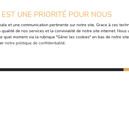
d'opposition au démar
code de la consommati
E EST UNE PRIORITÉ POUR NOUS
courrier adressé à :
timale et une communication pertinente sur notre site. Grace à ces te
Société Worldline, 
a qualité de nos services et la convivialité de notre site internet. No
e quel moment via la rubrique ″Gérer les cookies″ en bas de notre site
Pour en savoir plus 
ter
notre politique de confidentialité
.
veuillez consulter no
JE SUIS PROPRIÉTAIRE