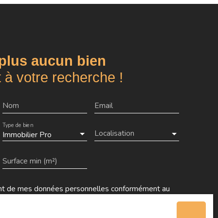
IDHERBE-CHALIGNY (L8) et du Métro CHARONNE
x Idéal pour investisseurs.
plus aucun bien
 à votre recherche !
Nom
Email
Type de bien
Localisation
Immobilier Pro
Surface min (m²)
ment de mes données personnelles conformément au
haitez pas faire l'objet de prospection commerciale
, vous pouvez vous inscrire gratuitement sur la liste