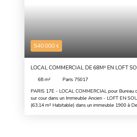
540 000
€
LOCAL COMMERCIAL DE 68M² EN LOFT S
68
m²
Paris 75017
PARIS 17E - LOCAL COMMERCIAL pour Bureau o
sur cour dans un Immeuble Ancien - LOFT EN SO
(63,14 m² Habitable) dans un immeuble 1900 à De
Au COEUR DES BATIGNOLLES - A proximité de 
Parfait Pied-à-terre parisien - CALME en RDC sur
vendu entièrement meublé et équipé avec prestati
- A Découvrir -