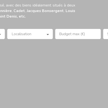
isé, avec des biens idéalement situés à deux
nnière
,
Cadet
,
Jacques Bonsergent
,
Louis
int Denis, etc.
Localisation
Budget max (€)