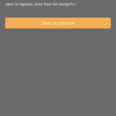
dans la capitale, pour tous les budgets !
Ouvrir la recherche
Type d'offre
Location
Type de bien
Appartement
Localisation
Paris (75009)
Loyer max (€/mois)
Surface min (m²)
Rechercher