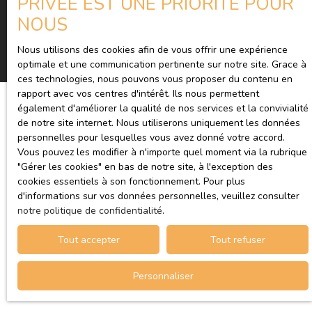
PRIVÉE EST UNE PRIORITÉ POUR
Recevoir des annonces
NOUS
Nous utilisons des cookies afin de vous offrir une expérience
optimale et une communication pertinente sur notre site. Grace à
ces technologies, nous pouvons vous proposer du contenu en
rapport avec vos centres d'intérêt. Ils nous permettent
également d'améliorer la qualité de nos services et la convivialité
de notre site internet. Nous utiliserons uniquement les données
JE RECHERCHE UN BIEN
personnelles pour lesquelles vous avez donné votre accord.
Vous pouvez les modifier à n'importe quel moment via la rubrique
″Gérer les cookies″ en bas de notre site, à l'exception des
Vente appartement Paris (75010)
cookies essentiels à son fonctionnement. Pour plus
Vente appartement La Courneuve (93120)
d'informations sur vos données personnelles, veuillez consulter
notre politique de confidentialité
.
Vente appartement
Vente appartement Paris (75011)
Tout accepter
Tout refuser
Vente appartement Paris (75009)
Personnaliser
Vente appartement Le Perreux-sur-Marne (94170)